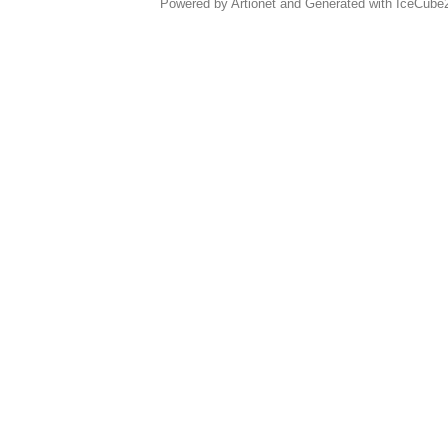
Powered by Artionet
and
Generated with IceCube