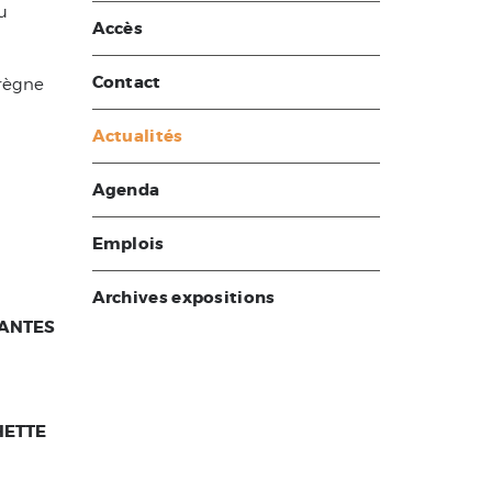
u
Accès
Contact
règne
Actualités
Agenda
Emplois
Archives expositions
LANTES
HETTE