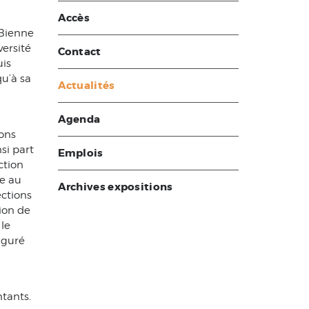
Accès
 Bienne
versité
Contact
uis
u’à sa
Actualités
Agenda
ions
si part
Emplois
ection
re au
Archives expositions
ections
ion de
 le
uguré
tants.