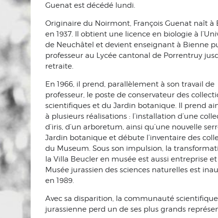
Guenat est décédé lundi.
Originaire du Noirmont, François Guenat naît à
en 1937. Il obtient une licence en biologie à l’Uni
de Neuchâtel et devient enseignant à Bienne p
professeur au Lycée cantonal de Porrentruy jusq
retraite.
En 1966, il prend, parallèlement à son travail de
professeur, le poste de conservateur des collect
scientifiques et du Jardin botanique. Il prend ain
à plusieurs réalisations : l’installation d’une coll
d’iris, d’un arboretum, ainsi qu’une nouvelle ser
Jardin botanique et débute l’inventaire des coll
du Museum. Sous son impulsion, la transformat
la Villa Beucler en musée est aussi entreprise et
Musée jurassien des sciences naturelles est ina
en 1989.
Avec sa disparition, la communauté scientifique
jurassienne perd un de ses plus grands représen