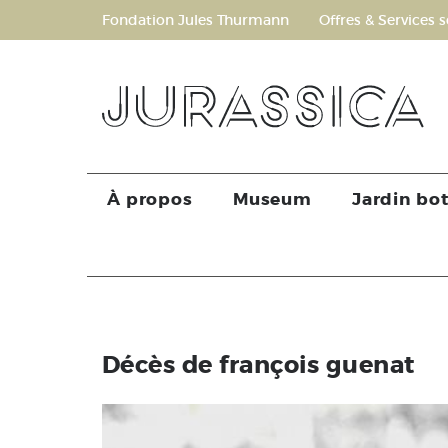
Fondation Jules Thurmann
Offres & Services s
À propos
Museum
Jardin bo
Décès de françois guenat