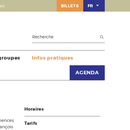
ct
BILLETS
FR
 groupes
Infos pratiques
AGENDA
Horaires
ciences
Tarifs
ançois