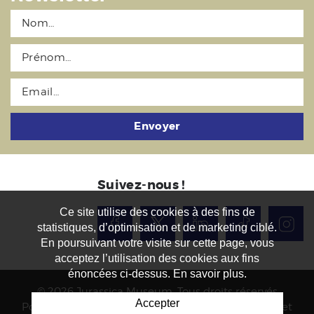
Envoyer
Suivez-nous !
Ce site utilise des cookies à des fins de
statistiques, d’optimisation et de marketing ciblé.
En poursuivant votre visite sur cette page, vous
acceptez l’utilisation des cookies aux fins
énoncées ci-dessus. En savoir plus.
© 2026 Jurassica Museum. Tous droits réservés
Accepter
Powered by Artionet
-
Generated with IceCube2.Net