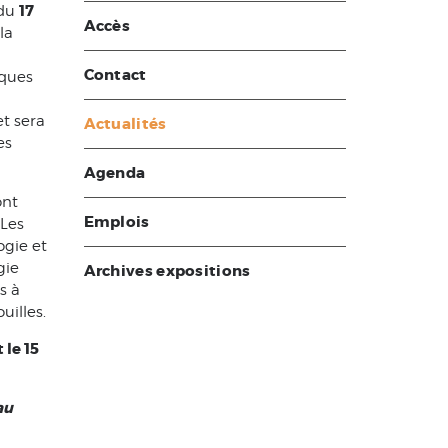
17
 du
Accès
la
Contact
iques
t sera
Actualités
es
Agenda
ont
Emplois
 Les
ogie et
gie
Archives expositions
s à
uilles.
 le 15
au