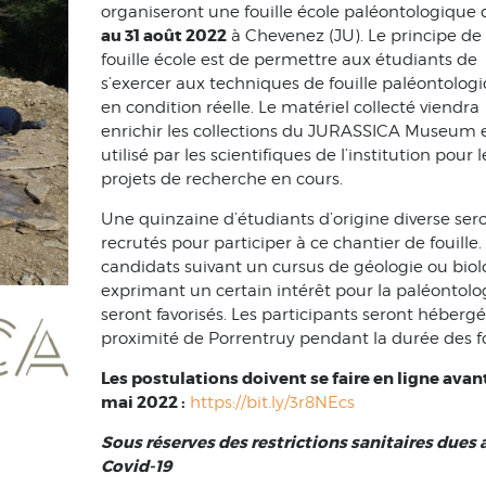
organiseront une fouille école paléontologique
au 31 août 2022
à Chevenez (JU). Le principe de 
fouille école est de permettre aux étudiants de
s’exercer aux techniques de fouille paléontolog
en condition réelle. Le matériel collecté viendra
enrichir les collections du JURASSICA Museum e
utilisé par les scientifiques de l’institution pour l
projets de recherche en cours.
Une quinzaine d’étudiants d’origine diverse ser
recrutés pour participer à ce chantier de fouille.
candidats suivant un cursus de géologie ou biol
exprimant un certain intérêt pour la paléontolo
seront favorisés. Les participants seront hébergé
proximité de Porrentruy pendant la durée des fo
Les postulations doivent se faire en ligne avant
mai 2022 :
https://bit.ly/3r8NEcs
Sous réserves des restrictions sanitaires dues 
Covid-19