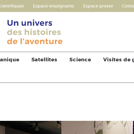
cientifiques
Espace enseignants
Espace presse
Conta
tanique
Satellites
Science
Visites de