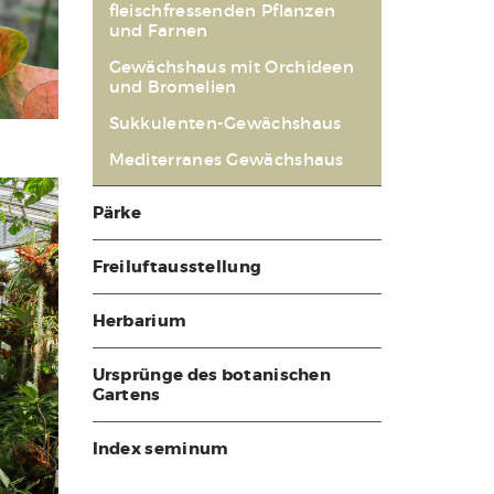
fleischfressenden Pflanzen
und Farnen
Gewächshaus mit Orchideen
und Bromelien
Sukkulenten-Gewächshaus
Mediterranes Gewächshaus
Pärke
Freiluftausstellung
Herbarium
Ursprünge des botanischen
Gartens
Index seminum