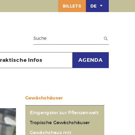
BILLETS
DE
raktische Infos
AGENDA
Gewächshäuser
Eingangstor zur Pflanzenwelt
Tropische Gewächshäuser
Gewächshaus mit