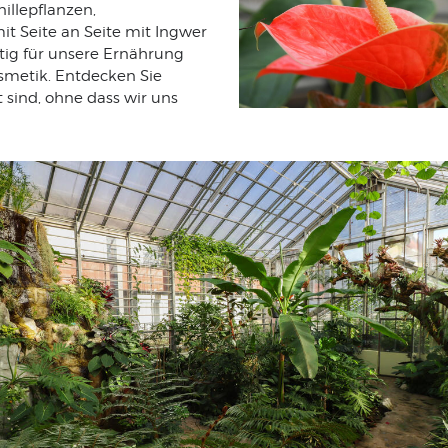
illepflanzen,
it Seite an Seite mit Ingwer
tig für unsere Ernährung
osmetik. Entdecken Sie
t sind, ohne dass wir uns