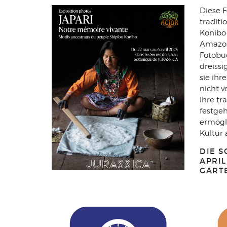
Diese F
tradit
Konibo 
Amazon
Fotobu
dreissi
sie ih
nicht 
ihre tr
festgeh
ermögl
Kultur
DIE S
APRI
GART