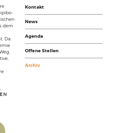
re
Kontakt
ipibo-
nischen
News
us dem
Agenda
t. Da
demie
Offene Stellen
 Weg,
tive,
Archiv
re
.
HEN