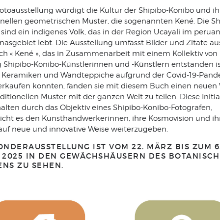
otoausstellung würdigt die Kultur der Shipibo-Konibo und ih
ionellen geometrischen Muster, die sogenannten Kené. Die Sh
sind ein indigenes Volk, das in der Region Ucayali im perua
asgebiet lebt. Die Ausstellung umfasst Bilder und Zitate a
ch « Kené », das in Zusammenarbeit mit einem Kollektiv von
g Shipibo-Konibo-Künstlerinnen und -Künstlern entstanden is
re Keramiken und Wandteppiche aufgrund der Covid-19-Pan
verkaufen konnten, fanden sie mit diesem Buch einen neuen
aditionellen Muster mit der ganzen Welt zu teilen. Diese Initia
alten durch das Objektiv eines Shipibo-Konibo-Fotografen,
icht es den Kunsthandwerkerinnen, ihre Kosmovision und ih
 auf neue und innovative Weise weiterzugeben.
ONDERAUSSTELLUNG IST VOM 22. MÄRZ BIS ZUM 6
L 2025 IN DEN GEWÄCHSHÄUSERN DES BOTANISC
ENS ZU SEHEN.