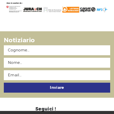
Notiziario
Inviare
Seguici !