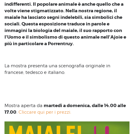
indifferenti. Il popolare animale è anche quello che a
volte viene stigmatizzato. Nella nostra regione, il
maiale ha lasciato segni indelebili, sia simbolici che
sociali. Questa esposizione traduce in parole e
immagini la biologia del maiale, il suo rapporto con
l’Uomo e il simbolismo di questo animale nell’Ajoie e
più in particolare a Porrentruy.
La mostra presenta una scenografia originale in
francese, tedesco e italiano.
martedì a domenica, dalle 14.00 alle
Mostra aperta da
17.00
.
Cliccare qui per i prezzi.