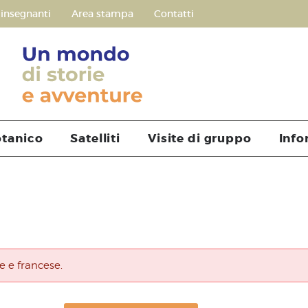
 insegnanti
Area stampa
Contatti
otanico
Satelliti
Visite di gruppo
Info
e e francese.