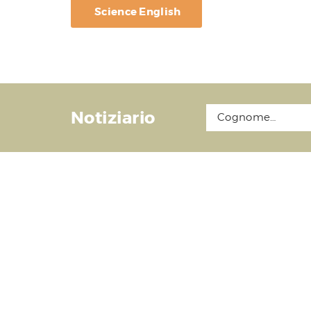
Science English
Notiziario