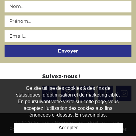
Envoyer
Suivez-nous !
Ce site utilise des cookies à des fins de
statistiques, d’optimisation et de marketing ciblé.
En poursuivant votre visite sur cette page, vous
acceptez l’utilisation des cookies aux fins
énoncées ci-dessus. En savoir plus.
© 2026 Jurassica Museum. Tous droits réservés
Accepter
Powered by Artionet
-
Generated with IceCube2.Net