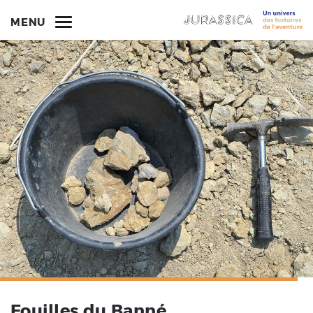
MENU
Fouilles du Banné