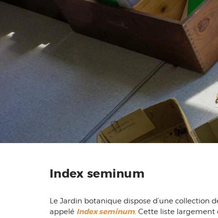
Index seminum
Le Jardin botanique dispose d’une collection 
Index seminum
appelé
. Cette liste largemen