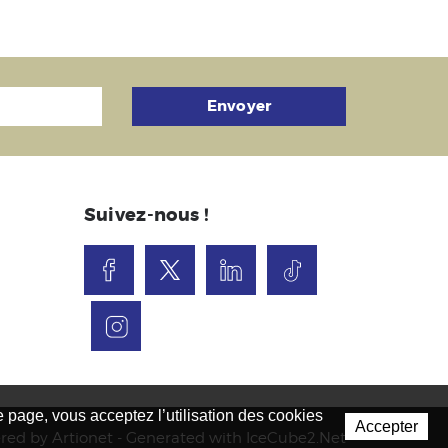
Envoyer
Suivez-nous !
te page, vous acceptez l’utilisation des cookies
Accepter
red by Artionet
-
Generated with IceCube2.Net