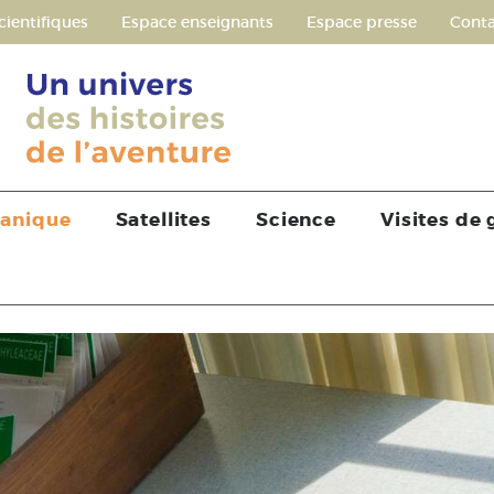
cientifiques
Espace enseignants
Espace presse
Conta
tanique
Satellites
Science
Visites de