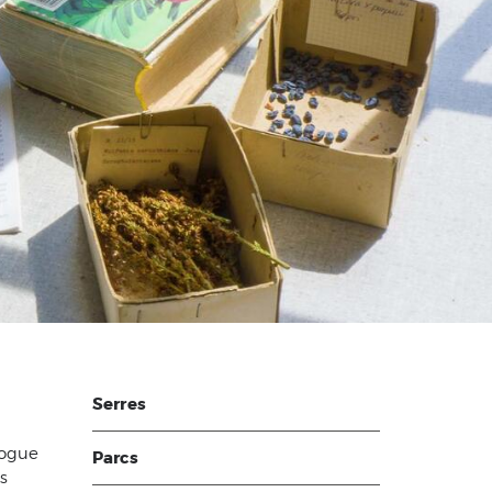
Serres
logue
Parcs
s