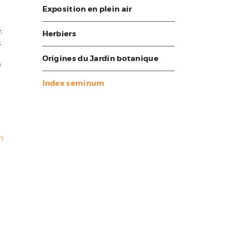
Exposition en plein air
,
Herbiers
,
Origines du Jardin botanique
n
Index seminum
h