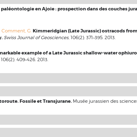
 paléontologie en Ajoie : prospection dans des couches jur
Kimmeridgian (Late Jurassic) ostracods fro
d
Comment, G.
y.
Swiss Journal of Geosciences
, 106(2): 371–395. 2013.
markable example of a Late Jurassic shallow-water ophiur
, 106(2): 409–426. 2013.
toroute. Fossile et Transjurane.
Musée jurassien des sciences