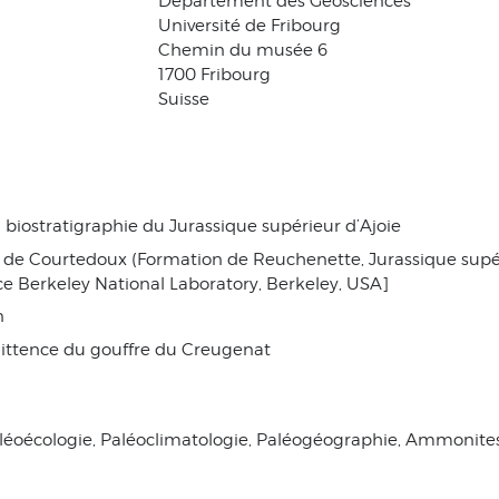
Département des Géosciences
Université de Fribourg
Chemin du musée 6
1700 Fribourg
Suisse
a biostratigraphie du Jurassique supérieur d’Ajoie
e Courtedoux (Formation de Reuchenette, Jurassique supérie
 Berkeley National Laboratory, Berkeley, USA]
n
ittence du gouffre du Creugenat
léoécologie, Paléoclimatologie, Paléogéographie, Ammonites