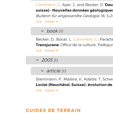
Deu
Comment, G.
; Ayer, J.; and Becker, D.
suisse) - Nouvelles données géologiques
Bulletin für angewandte Geologie
, 16: 3–2
link
bibtex
book
(1)
Becker, D.; Bocat, L.;
Comment, G.
; Paratt
Transjurane.
Office de la culture, Paléoju
link
bibtex
2003
(1)
article
(1)
Steinmann, P.; Matera, V.; Adatte, T.; Schw
Loclat (Neuchâtel, Suisse) : évolution d
link
bibtex
GUIDES DE TERRAIN