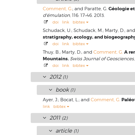
Géologie et
Comment, G.
; and Paratte, G.
d'émulation
, 116: 17–46. 2013.
doi
link
bibtex
Schudack, U.; Schudack, M.; Marty, D.; an
stratigraphy, ecology, and biogeograph
doi
link
bibtex
A re
Thuy, B.; Marty, D.; and
Comment, G.
Mountains.
Swiss Journal of Geosciences
doi
link
bibtex
2012
(1)
book
(1)
Paléo
Ayer, J.; Bocat, L.; and
Comment, G.
link
bibtex
2011
(2)
article
(1)