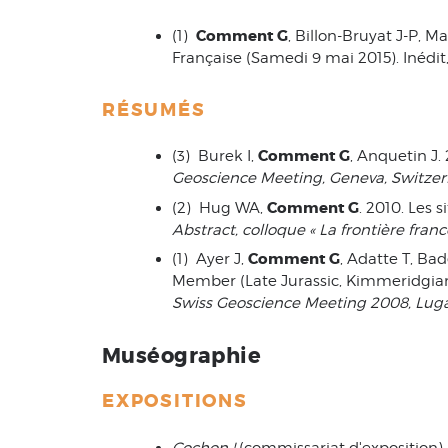
Comment G
(1)
, Billon-Bruyat J-P, 
Française (Samedi 9 mai 2015). Inédit,
RÉSUMÉS
Comment G
(3) Burek I,
, Anquetin J.
Geoscience Meeting, Geneva, Switzer
Comment G
(2) Hug WA,
. 2010. Les 
Abstract, colloque « La fron­tière fran
Comment G
(1) Ayer J,
, Adatte T, Ba
Member (Late Jurassic, Kimmeridgian
Swiss Geoscience Meeting 2008, Luga
Muséographie
EXPOSITIONS
Cochon !
(commissariat d'exposition