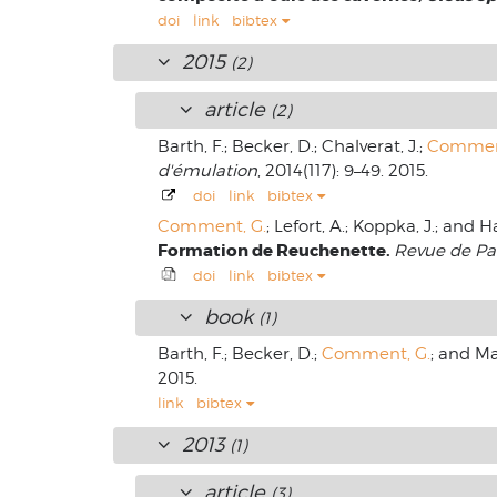
doi
link
bibtex
2015
(2)
article
(2)
Barth, F.; Becker, D.; Chalverat, J.;
Comment
d'émulation
, 2014(117): 9–49. 2015.
doi
link
bibtex
Comment, G.
; Lefort, A.; Koppka, J.; and
Formation de Reuchenette.
Revue de Pa
doi
link
bibtex
book
(1)
Barth, F.; Becker, D.;
Comment, G.
; and Ma
2015.
link
bibtex
2013
(1)
article
(3)