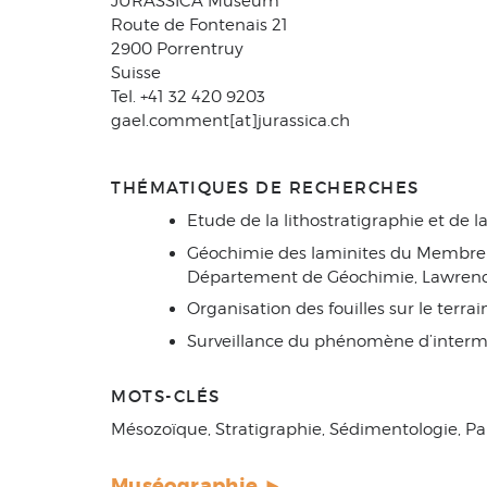
JURASSICA Museum
Route de Fontenais 21
2900 Porrentruy
Suisse
Tel. +41 32 420 9203
gael.comment[at]jurassica.ch
THÉMATIQUES DE RECHERCHES
Etude de la lithostratigraphie et de l
Géochimie des laminites du Membre d
Département de Géochimie, Lawrence
Organisation des fouilles sur le terrai
Surveillance du phénomène d’interm
MOTS-CLÉS
Mésozoïque, Stratigraphie, Sédimentologie, Pa
Muséographie ►