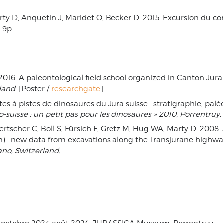
Marty D, Anquetin J, Maridet O, Becker D. 2015. Excursion du 
 9p.
 2016. A paleontological field school organized in Canton Jura
land
. [Poster /
researchgate
]
sites à pistes de dinosaures du Jura suisse : stratigraphie, 
co-suisse : un petit pas pour les dinosaures » 2010, Porrentruy,
dertscher C, Boll S, Fürsich F, Gretz M, Hug WA, Marty D. 20
) : new data from excavations along the Transjurane highwa
no, Switzerland.
), octobre 2023-août 2024, JURASSICA Museum, Porrentruy