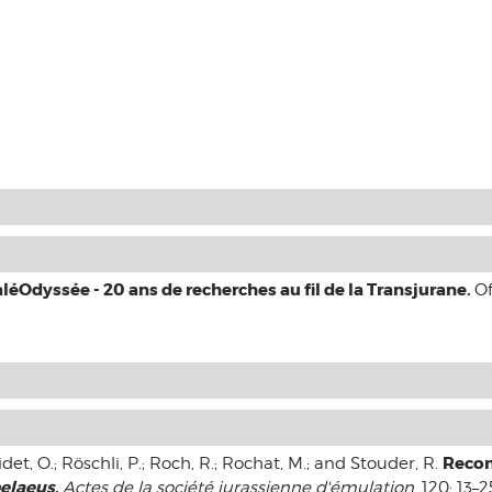
léOdyssée - 20 ans de recherches au fil de la Transjurane.
Of
Recon
idet, O.; Röschli, P.; Roch, R.; Rochat, M.; and Stouder, R.
pelaeus
.
Actes de la société jurassienne d'émulation
, 120: 13–2