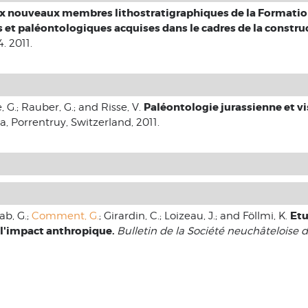
x nouveaux membres lithostratigraphiques de la Formation
 et paléontologiques acquises dans le cadres de la construc
4. 2011.
Paléontologie jurassienne et visi
e, G.; Rauber, G.; and Risse, V.
ra, Porrentruy, Switzerland, 2011.
Etu
ab, G.;
Comment, G.
; Girardin, C.; Loizeau, J.; and Föllmi, K.
e l'impact anthropique.
Bulletin de la Société neuchâteloise d