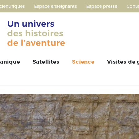
cientifiques
Espace enseignants
Espace presse
Conta
tanique
Satellites
Science
Visites de