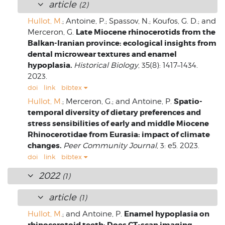
article
(2)
Hullot, M.
; Antoine, P.; Spassov, N.; Koufos, G. D.; and
Late Miocene rhinocerotids from the
Merceron, G.
Balkan-Iranian province: ecological insights from
dental microwear textures and enamel
hypoplasia.
Historical Biology
, 35(8): 1417–1434.
2023.
doi
link
bibtex
Spatio-
Hullot, M.
; Merceron, G.; and Antoine, P.
temporal diversity of dietary preferences and
stress sensibilities of early and middle Miocene
Rhinocerotidae from Eurasia: impact of climate
changes.
Peer Community Journal
, 3: e5. 2023.
doi
link
bibtex
2022
(1)
article
(1)
Enamel hypoplasia on
Hullot, M.
; and Antoine, P.