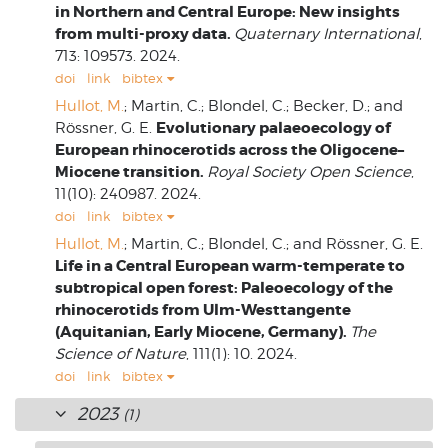
in Northern and Central Europe: New insights
from multi-proxy data.
Quaternary International
,
713: 109573. 2024.
doi
link
bibtex
Hullot, M.
; Martin, C.; Blondel, C.; Becker, D.; and
Evolutionary palaeoecology of
Rössner, G. E.
European rhinocerotids across the Oligocene–
Miocene transition.
Royal Society Open Science
,
11(10): 240987. 2024.
doi
link
bibtex
Hullot, M.
; Martin, C.; Blondel, C.; and Rössner, G. E.
Life in a Central European warm-temperate to
subtropical open forest: Paleoecology of the
rhinocerotids from Ulm-Westtangente
(Aquitanian, Early Miocene, Germany).
The
Science of Nature
, 111(1): 10. 2024.
doi
link
bibtex
2023
(1)