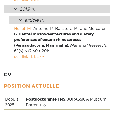
2019
(1)
article
(1)
Hullot, M.
; Antoine, P.; Ballatore, M.; and Merceron,
Dental microwear textures and dietary
G.
preferences of extant rhinoceroses
(Perissodactyla, Mammalia).
Mammal Research
,
64(3): 397–409. 2019.
doi
link
bibtex
CV
POSITION ACTUELLE
Postdoctorante FNS
Depuis
, JURASSICA Museum,
2025
Porrentruy