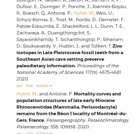
Bourgon, N.; Jaouen, K.; Bacon, A.; Jochum, K. P.;
Dufour, E.; Duringer, P.; Ponche, J.; Joannes-Boyau,
R.; Boesch, Q.; Antoine, P.;
Hullot, M.
; Weis, U.;
Schulz-Kornas, E.; Trost, M.; Fiorillo, D.; Demeter, F.;
Patole-Edoumba, E.; Shackelford, L. L.; Dunn, T. E.;
Zachwieja, A.; Duangthongchit, S.;
Sayavonkhamdy, T.; Sichanthongtip, P.; Sihanam,
Zinc
D.; Souksavatdy, V.; Hublin, J.; and Tütken, T.
isotopes in Late Pleistocene fossil teeth from a
Southeast Asian cave setting preserve
paleodietary information.
Proceedings of the
National Academy of Sciences
, 117(9): 4675–4681.
2020.
doi
link
bibtex
Mortality curves and
Hullot, M.
; and Antoine, P.
population structures of late early Miocene
Rhinocerotidae (Mammalia, Perissodactyla)
remains from the Béon 1 locality of Montréal-du-
Gers, France.
Palaeogeography, Palaeoclimatology,
Palaeoecology
, 558: 109938. 2020.
doi
link
bibtex