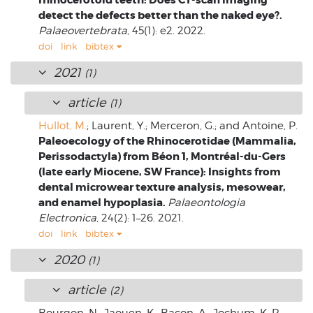
rhinocerotoid teeth: Does CT-scan imaging
detect the defects better than the naked eye?.
Palaeovertebrata
, 45(1): e2. 2022.
doi
link
bibtex
2021
(1)
article
(1)
Hullot, M.
; Laurent, Y.; Merceron, G.; and Antoine, P.
Paleoecology of the Rhinocerotidae (Mammalia,
Perissodactyla) from Béon 1, Montréal-du-Gers
(late early Miocene, SW France): Insights from
dental microwear texture analysis, mesowear,
and enamel hypoplasia.
Palaeontologia
Electronica
, 24(2): 1–26. 2021.
doi
link
bibtex
2020
(1)
article
(2)