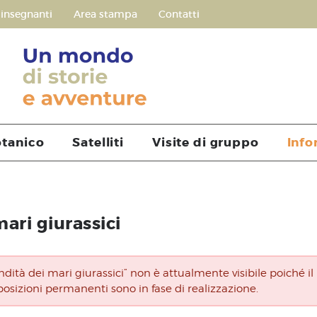
 insegnanti
Area stampa
Contatti
otanico
Satelliti
Visite di gruppo
Info
mari giurassici
dità dei mari giurassici” non è attualmente visibile poiché il
posizioni permanenti sono in fase di realizzazione.