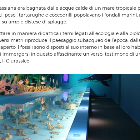
urassiana era bagnata dalle acque calde di un mare tropicale 
ti, pesci, tartarughe e coccodrilli popolavano i fondali marini
te su ampie distese di spiagge.
re in maniera didattica i temi legati all’ecologia e alla biol
versi metri riproduce il paesaggio subacqueo dell’epoca, dalla
perto. I fossili sono disposti al suo interno in base al loro hab
di immergersi in questo affascinante universo, testimone di u
il Giurassico.