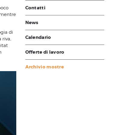
Contatti
poco
, mentre
News
ogia di
Calendario
 riva,
itat
Offerte di lavoro
n
Archivio mostre