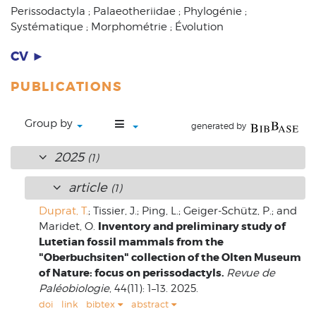
Perissodactyla ; Palaeotheriidae ; Phylogénie ;
Systématique ; Morphométrie ; Évolution
CV ►
PUBLICATIONS
Group by
generated by
2025
(1)
article
(1)
Duprat, T.
; Tissier, J.; Ping, L.; Geiger-Schütz, P.; and
Inventory and preliminary study of
Maridet, O.
Lutetian fossil mammals from the
"Oberbuchsiten" collection of the Olten Museum
of Nature: focus on perissodactyls.
Revue de
Paléobiologie
, 44(11): 1–13. 2025.
doi
link
bibtex
abstract